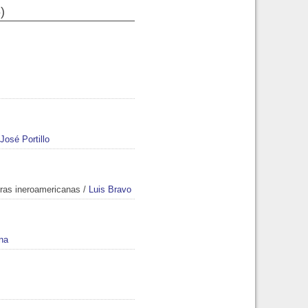
)
José Portillo
uras ineroamericanas
/
Luis Bravo
na