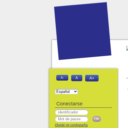
A-
A
A+
Conectarse
Olvidé mi contraseña