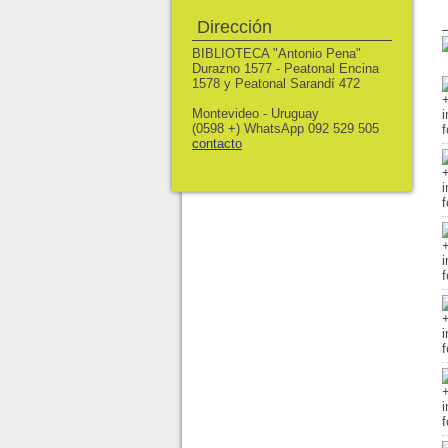
Dirección
BIBLIOTECA "Antonio Pena"
Durazno 1577 - Peatonal Encina
1578 y Peatonal Sarandí 472
Montevideo - Uruguay
(0598 +) WhatsApp 092 529 505
contacto