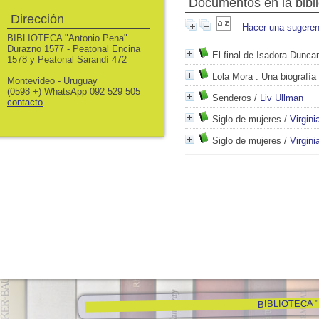
Documentos en la biblio
Dirección
Hacer una sugeren
BIBLIOTECA "Antonio Pena"
Durazno 1577 - Peatonal Encina
El final de Isadora Dunca
1578 y Peatonal Sarandí 472
Lola Mora
: Una biografía
Montevideo - Uruguay
(0598 +) WhatsApp 092 529 505
Senderos
/
Liv Ullman
contacto
Siglo de mujeres
/
Virgini
Siglo de mujeres
/
Virgini
BIBLIOTECA "