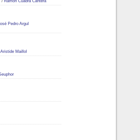
s
/
Ramón Cuadra Cantera
osé Pedro Argul
/
Aristide Maillol
Seuphor