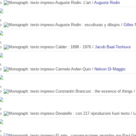
Auguste Rodin. L'art
/
Auguste Rodin
Auguste Rodin
: esculturas y dibujos
/
Gilles 
Calder
: 1898 - 1976
/
Jacob Baal-Teshuva
Carmelo Arden Quin
/
Nelson Di Maggio
Constantin Brancusi
: the essence of things
Donatello
: con 217 riproduzioni fuori testo
/
L
El arte
: conversaciones reunidas por Paul Gs