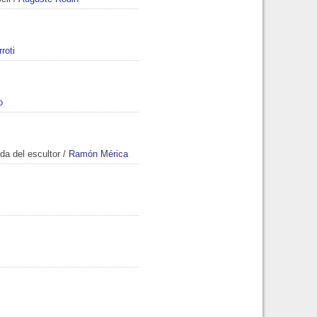
roti
o
da del escultor
/
Ramón Mérica