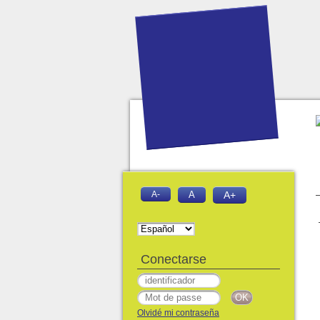
A-
A
A+
Conectarse
Olvidé mi contraseña