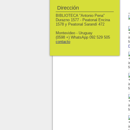
Dirección
BIBLIOTECA "Antonio Pena"
Durazno 1577 - Peatonal Encina
1578 y Peatonal Sarandí 472
Montevideo - Uruguay
(0598 +) WhatsApp 092 529 505
contacto