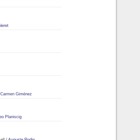
Neret
/
Carmen Giménez
eo Planiscig
ell
/
Auguste Rodin