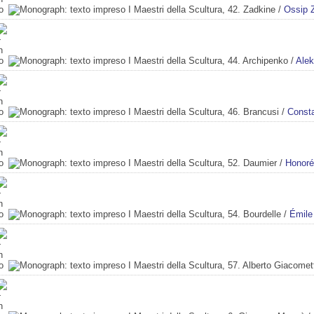
I Maestri della Scultura, 42. Zadkine
/
Ossip 
I Maestri della Scultura, 44. Archipenko
/
Alek
I Maestri della Scultura, 46. Brancusi
/
Consta
I Maestri della Scultura, 52. Daumier
/
Honoré
I Maestri della Scultura, 54. Bourdelle
/
Émile
I Maestri della Scultura, 57. Alberto Giacomet