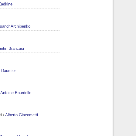
Zadkine
sandr Archipenko
ntin Brâncusi
 Daumier
 Antoine Bourdelle
ti
/
Alberto Giacometti