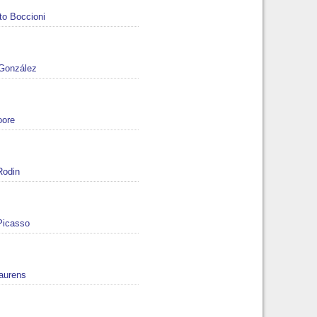
o Boccioni
 González
oore
Rodin
Picasso
Laurens