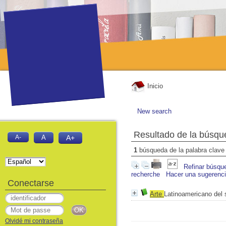
Inicio
New search
Resultado de la búsqu
A-
A
A+
1
búsqueda de la palabra clav
Refinar búsqu
recherche
Hacer una sugerenc
Conectarse
Arte
Latinoamericano del 
Olvidé mi contraseña