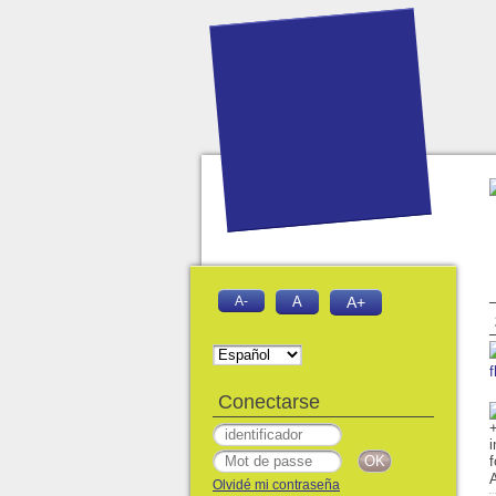
A-
A
A+
f
Conectarse
Olvidé mi contraseña