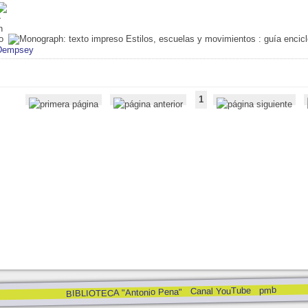
Estilos, escuelas y movimientos
: guía encic
Dempsey
1
pmb
Canal YouTube
BIBLIOTECA "Antonio Pena"