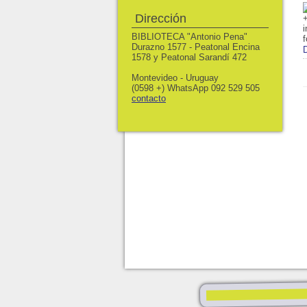
Dirección
BIBLIOTECA "Antonio Pena"
Durazno 1577 - Peatonal Encina
1578 y Peatonal Sarandí 472
Montevideo - Uruguay
(0598 +) WhatsApp 092 529 505
contacto