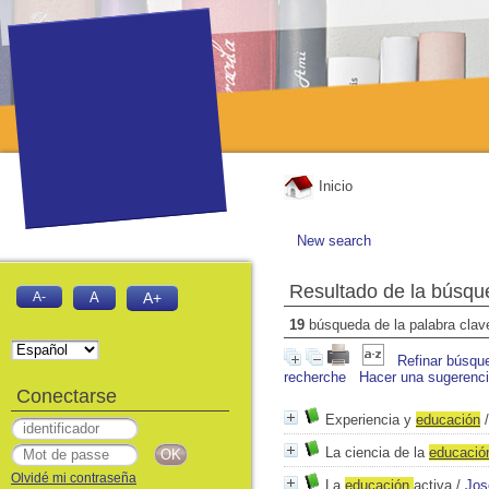
Inicio
New search
Resultado de la búsqu
A-
A
A+
19
búsqueda de la palabra cla
Refinar búsqu
recherche
Hacer una sugerenc
Conectarse
Experiencia y
educación
La ciencia de la
educació
Olvidé mi contraseña
La
educación
activa
/
Jos