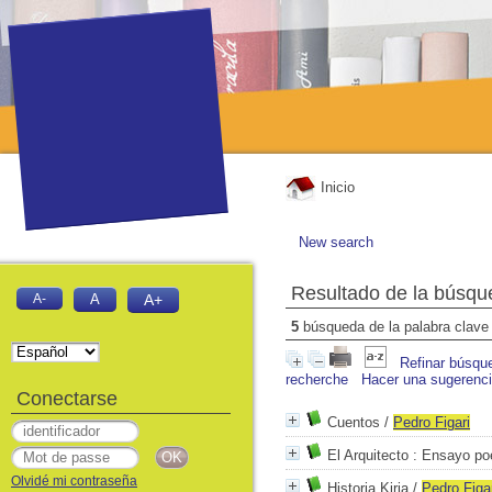
Inicio
New search
Resultado de la búsqu
A-
A
A+
5
búsqueda de la palabra clav
Refinar búsqu
recherche
Hacer una sugerenc
Conectarse
Cuentos
/
Pedro
Figari
El Arquitecto
: Ensayo poé
Olvidé mi contraseña
Historia Kiria
/
Pedro
Figa