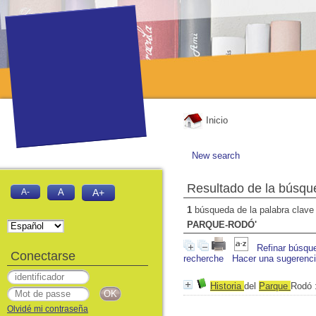
Inicio
New search
Resultado de la búsqu
A-
A
A+
1
búsqueda de la palabra clav
PARQUE-RODÓ'
Refinar búsqu
Conectarse
recherche
Hacer una sugerenc
Historia
del
Parque
Rodó
:
Olvidé mi contraseña