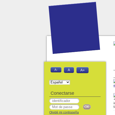
A-
A
A+
f
Conectarse
Olvidé mi contraseña