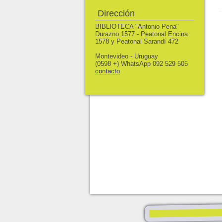
Dirección
BIBLIOTECA "Antonio Pena"
Durazno 1577 - Peatonal Encina
1578 y Peatonal Sarandí 472
Montevideo - Uruguay
(0598 +) WhatsApp 092 529 505
contacto