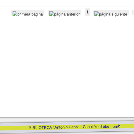
1
pmb
Canal YouTube
BIBLIOTECA "Antonio Pena"