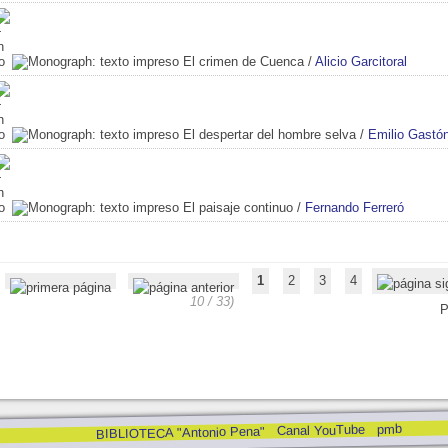
El crimen de Cuenca
/
Alicio Garcitoral
El despertar del hombre selva
/
Emilio Gastó
El paisaje continuo
/
Fernando Ferreró
1
2
3
4
10 / 33)
P
pmb
Canal YouTube
BIBLIOTECA "Antonio Pena"