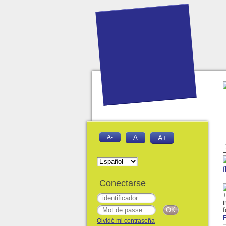
A-
A
A+
f
Conectarse
Olvidé mi contraseña