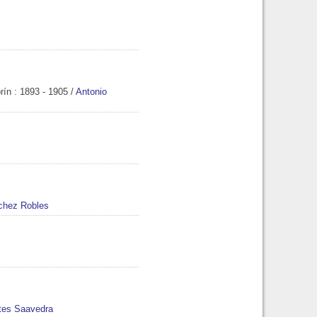
rín
: 1893 - 1905
/
Antonio
chez Robles
tes Saavedra