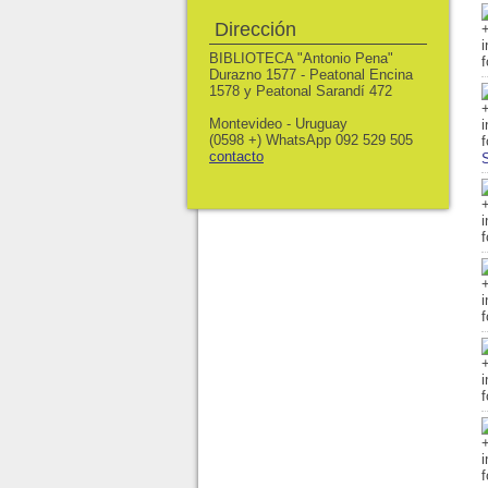
Dirección
BIBLIOTECA "Antonio Pena"
Durazno 1577 - Peatonal Encina
1578 y Peatonal Sarandí 472
Montevideo - Uruguay
(0598 +) WhatsApp 092 529 505
contacto