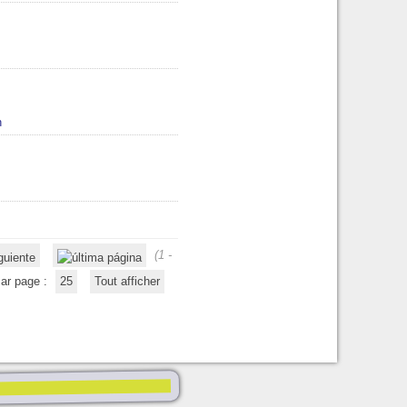
n
(1 -
ar page :
25
Tout afficher