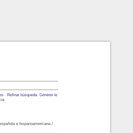
Refinar búsqueda
Générer le
cia
a española e hispanoamericana
/