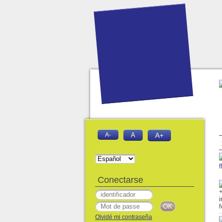
A-
A
A+
f
Conectarse
Olvidé mi contraseña