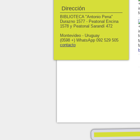
Dirección
BIBLIOTECA "Antonio Pena"
Durazno 1577 - Peatonal Encina
1578 y Peatonal Sarandí 472
Montevideo - Uruguay
(0598 +) WhatsApp 092 529 505
M
contacto
b