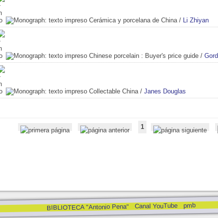
Cerámica y porcelana de China
/
Li Zhiyan
Chinese porcelain
: Buyer's price guide
/
Gord
Collectable China
/
Janes Douglas
1
pmb
Canal YouTube
BIBLIOTECA "Antonio Pena"