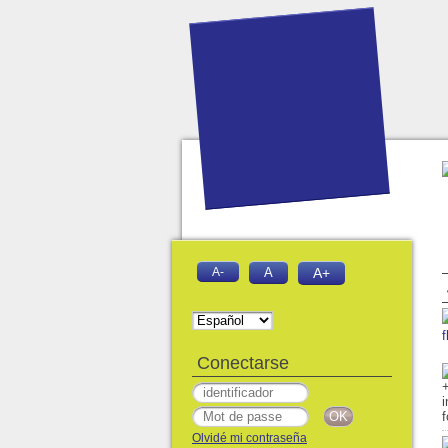
A-
A
A+
f
Conectarse
Olvidé mi contraseña