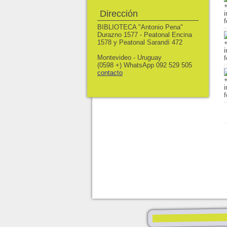
Dirección
BIBLIOTECA "Antonio Pena"
Durazno 1577 - Peatonal Encina
1578 y Peatonal Sarandí 472
Montevideo - Uruguay
(0598 +) WhatsApp 092 529 505
contacto