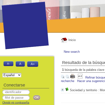
Inicio
New search
Resultado de la búsqu
A-
A
A+
1
búsqueda de la palabra clav
Refinar búsqu
recherche
Hacer una sugerenc
Conectarse
Sociedad y territorio
: Mon
Olvidé mi contraseña