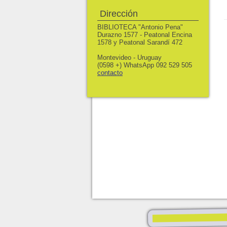
Dirección
BIBLIOTECA "Antonio Pena"
Durazno 1577 - Peatonal Encina
1578 y Peatonal Sarandí 472
Montevideo - Uruguay
(0598 +) WhatsApp 092 529 505
contacto