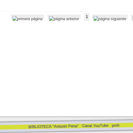
1
pmb
Canal YouTube
BIBLIOTECA "Antonio Pena"