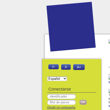
A-
A
A+
f
Conectarse
Olvidé mi contraseña