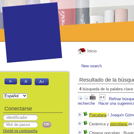
Inicio
New search
Resultado de la búsqu
A-
A
A+
4
búsqueda de la palabra clav
Refinar búsqu
recherche
Hacer una sugerenc
Conectarse
Porcelan
a
/
Joaquín Góm
Cerámica y
porcelan
a
de 
Olvidé mi contraseña
Chinese porcelain
: Buyer'