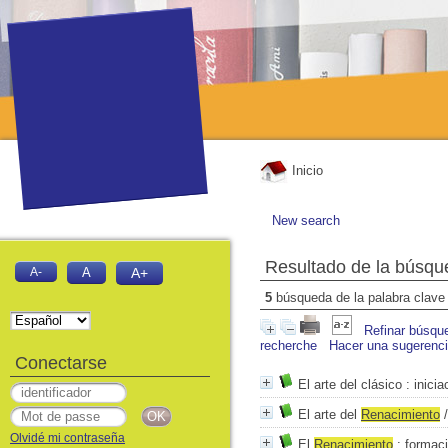
Inicio
New search
Resultado de la búsqu
A-
A
A+
5
búsqueda de la palabra clav
Refinar búsqu
recherche
Hacer una sugerenc
Conectarse
El arte del clásico
: inici
El arte del
Renacimiento
Olvidé mi contraseña
El
Renacimiento
: formaci