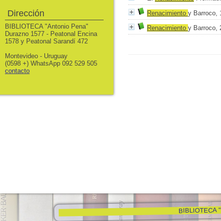
Dirección
Renacimiento
y Barroco, 
BIBLIOTECA "Antonio Pena"
Renacimiento
y Barroco, 
Durazno 1577 - Peatonal Encina
1578 y Peatonal Sarandí 472
Montevideo - Uruguay
(0598 +) WhatsApp 092 529 505
contacto
BIBLIOTECA "