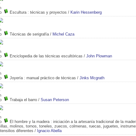
Escultura
: técnicas y proyectos
/
Karin Hessenberg
Técnicas de serigrafía
/
Michel Caza
Enciclopedia de las técnicas escultóricas
/
John Plowman
Joyería
: manual práctico de técnicas
/
Jinks Mcgrath
Trabaja el barro
/
Susan Peterson
El hombre y la madera
: iniciación a la artesanía tradicional de la made
illas, molinos, tornos, toneles, zuecos, colmenas, ruecas, juguetes, instrum
tensilios diferentes
/
Ignacio Abella