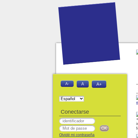
A-
A
A+
f
Conectarse
Olvidé mi contraseña