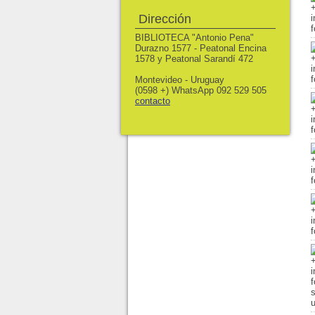
Dirección
BIBLIOTECA "Antonio Pena"
Durazno 1577 - Peatonal Encina
1578 y Peatonal Sarandí 472
Montevideo - Uruguay
(0598 +) WhatsApp 092 529 505
contacto
s
u