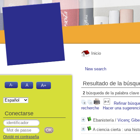
Inicio
New search
Resultado de la búsqu
A-
A
A+
2
búsqueda de la palabra clav
Refinar búsqu
recherche
Hacer una sugerenc
Conectarse
Ebanistería
/
Vicenç Gibe
A ciencia cierta
: una hist
Olvidé mi contraseña