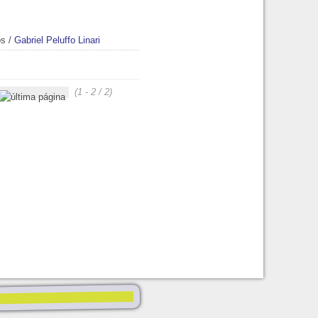
os
/
Gabriel Peluffo Linari
(1 - 2 / 2)