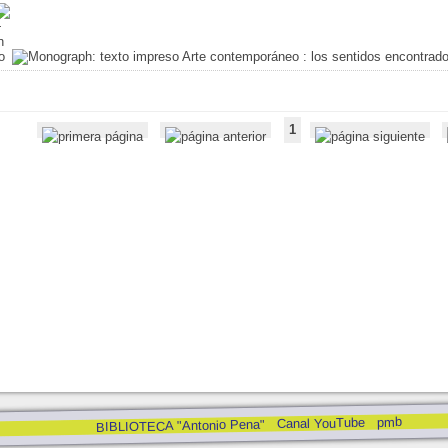
Arte contemporáneo : los sentidos encontrad
1
pmb
Canal YouTube
BIBLIOTECA "Antonio Pena"