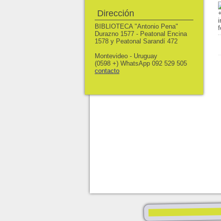
Dirección
BIBLIOTECA "Antonio Pena"
Durazno 1577 - Peatonal Encina
1578 y Peatonal Sarandí 472
Montevideo - Uruguay
(0598 +) WhatsApp 092 529 505
contacto