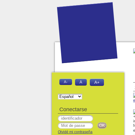
A-
A
A+
f
Conectarse
e
Olvidé mi contraseña