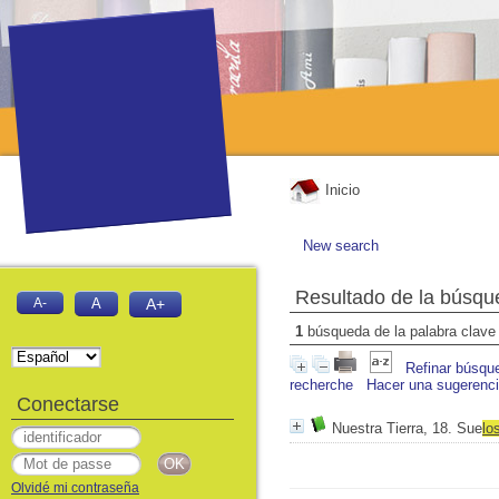
Inicio
New search
Resultado de la búsqu
A-
A
A+
1
búsqueda de la palabra clav
Refinar búsqu
recherche
Hacer una sugerenc
Conectarse
Nuestra Tierra, 18. Sue
lo
Olvidé mi contraseña