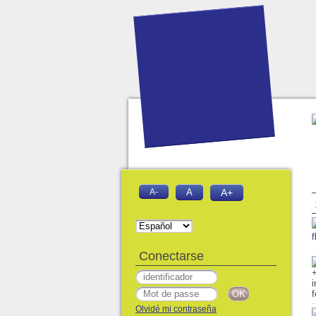
A-
A
A+
f
Conectarse
Olvidé mi contraseña