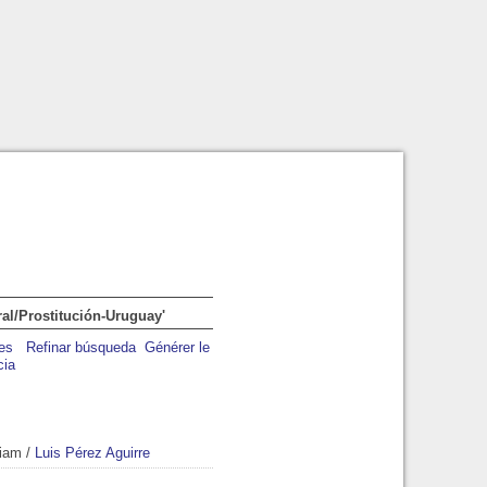
ral/Prostitución-Uruguay'
Refinar búsqueda
Générer le
cia
riam
/
Luis Pérez Aguirre