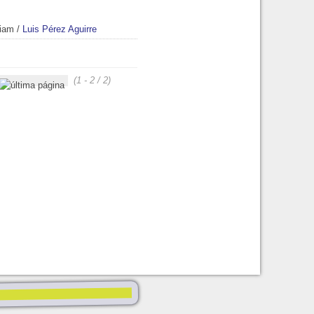
riam
/
Luis Pérez Aguirre
(1 - 2 / 2)