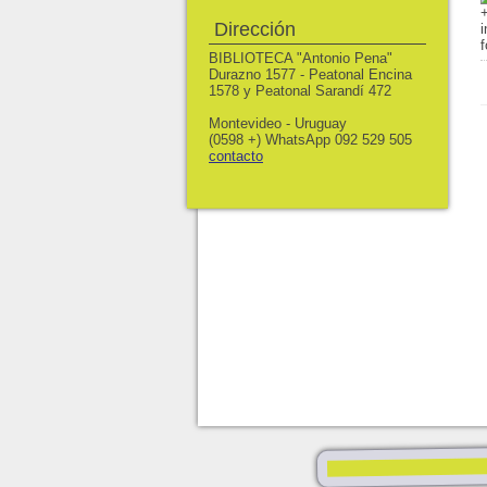
Dirección
BIBLIOTECA "Antonio Pena"
Durazno 1577 - Peatonal Encina
1578 y Peatonal Sarandí 472
Montevideo - Uruguay
(0598 +) WhatsApp 092 529 505
contacto