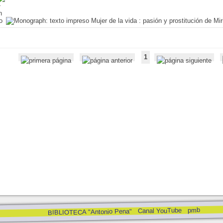
Mujer de la vida
: pasión y prostitución de Mi
1
pmb
Canal YouTube
BIBLIOTECA "Antonio Pena"