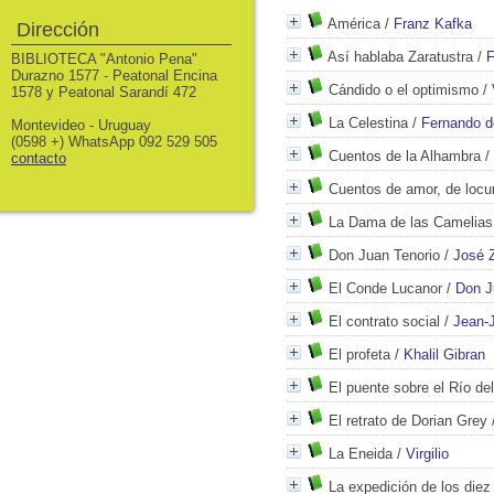
América
/
Franz Kafka
Dirección
Así hablaba Zaratustra
/
F
BIBLIOTECA "Antonio Pena"
Durazno 1577 - Peatonal Encina
Cándido o el optimismo
/
1578 y Peatonal Sarandí 472
La Celestina
/
Fernando d
Montevideo - Uruguay
(0598 +) WhatsApp 092 529 505
Cuentos de la Alhambra
/
contacto
Cuentos de amor, de locu
La Dama de las Camelias
Don Juan Tenorio
/
José Z
El Conde Lucanor
/
Don J
El contrato social
/
Jean-
El profeta
/
Khalil Gibran
El puente sobre el Río de
El retrato de Dorian Grey
La Eneida
/
Virgilio
La expedición de los diez