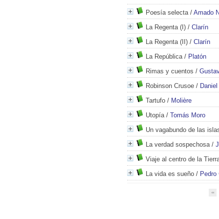
Poesía selecta
/
Amado N
La Regenta (I)
/
Clarín
La Regenta (II)
/
Clarín
La República
/
Platón
Rimas y cuentos
/
Gustav
Robinson Crusoe
/
Daniel
Tartufo
/
Molière
Utopía
/
Tomás Moro
Un vagabundo de las isla
La verdad sospechosa
/
J
Viaje al centro de la Tierr
La vida es sueño
/
Pedro 