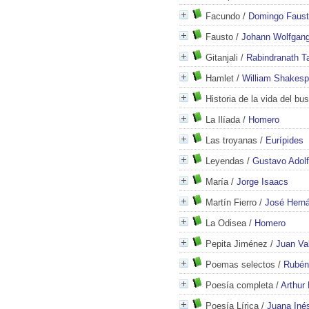
Facundo
/
Domingo Faust
Fausto
/
Johann Wolfgan
Gitanjali
/
Rabindranath T
Hamlet
/
William Shakesp
Historia de la vida del b
La Ilíada
/
Homero
Las troyanas
/
Eurípides
Leyendas
/
Gustavo Adol
María
/
Jorge Isaacs
Martín Fierro
/
José Hern
La Odisea
/
Homero
Pepita Jiménez
/
Juan Val
Poemas selectos
/
Rubén
Poesía completa
/
Arthur
Poesía Lírica
/
Juana Inés