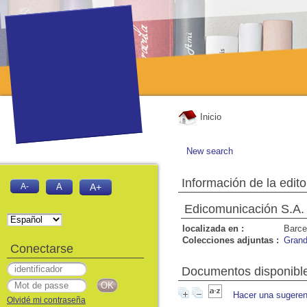
Inicio
New search
Información de la edito
A-
A
A+
Edicomunicación S.A.
localizada en :
Barce
Colecciones adjuntas :
Grand
Conectarse
Documentos disponibles
Hacer una sugeren
Olvidé mi contraseña