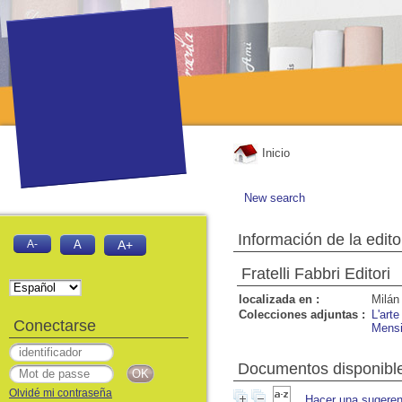
Inicio
New search
Información de la edito
A-
A
A+
Fratelli Fabbri Editori
localizada en :
Milán
Colecciones adjuntas :
L'art
Conectarse
Mensil
Documentos disponibles
Olvidé mi contraseña
Hacer una sugeren