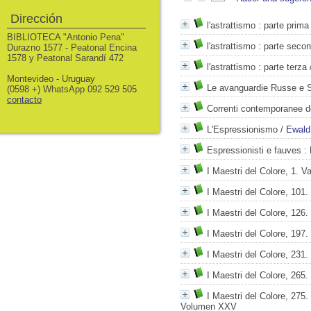
Dirección
l'astrattismo
: parte prima
BIBLIOTECA "Antonio Pena"
l'astrattismo
: parte seco
Durazno 1577 - Peatonal Encina
1578 y Peatonal Sarandí 472
l'astrattismo
: parte terza
Montevideo - Uruguay
Le avanguardie Russe e S
(0598 +) WhatsApp 092 529 505
contacto
Correnti contemporanee de
L'Espressionismo
/
Ewald
Espressionisti e fauves
: 
I Maestri del Colore, 1. 
I Maestri del Colore, 10
I Maestri del Colore, 126. 
I Maestri del Colore, 197
I Maestri del Colore, 231.
I Maestri del Colore, 265. 
I Maestri del Colore, 275. 
Volumen XXV