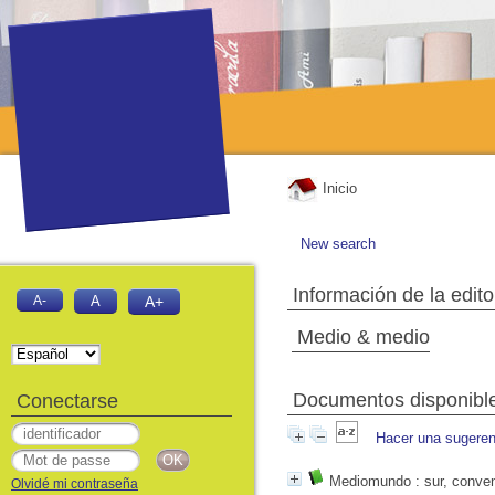
Inicio
New search
Información de la edito
A-
A
A+
Medio & medio
Documentos disponibles
Conectarse
Hacer una sugeren
Mediomundo
: sur, conven
Olvidé mi contraseña