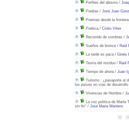
Perfiles del abismo
/
Joaq
Piedras
/
José Juan Gonz
Poemas desde la frontera
Poética
/
Cintio Vitier
Recorrido de sombras
/
J
Sueños de bronce
/
Raúl 
La tarde es paca
/
Ginés 
Teoría del residuo
/
Raúl 
Tiempo de ahora
/
Juan I
Turismo : ¿pasaporte al d
los países en vías de desarrollo
Vivencias de Hombre
/
Ju
La voz política de Marta 
sin fin"
/
José Maria Mantero