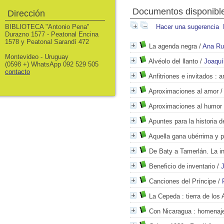
Documentos disponibles
Dirección
BIBLIOTECA "Antonio Pena"
Hacer una sugerencia
Durazno 1577 - Peatonal Encina
1578 y Peatonal Sarandí 472
La agenda negra
/
Ana Ru
Montevideo - Uruguay
Alvéolo del llanto
/
Joaquí
(0598 +) WhatsApp 092 529 505
contacto
Anfitriones e invitados
: a
Aproximaciones al amor
Aproximaciones al humor
Apuntes para la historia 
Aquella gana ubérrima y p
De Baty a Tamerlán. La in
Beneficio de inventario
/
Canciones del Príncipe
/
La Cepeda
: tierra de lo
Con Nicaragua
: homenaje