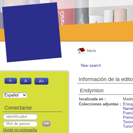
Inicio
New search
Información de la edito
A-
A
A+
Endymion
localizada en :
Madri
Colecciones adjuntas :
Ensa
Conectarse
Narra
Poes
Premi
Texto
Turis
Olvidé mi contraseña