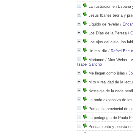
La ilustración en España
Jesús Ibáñez teoría y prá
Líquido de revelar
/
Encar
Los Días de la Pereza
/
G
Los ojos del cielo, los lab
Un mal día
/
Rafael Escu
Marianne / Max Weber : v
Isabel Sancho
Me llegan como islas
/
Jo
Mito y realidad de la lectu
Nostalgia de la nada perd
La onda expansiva de los
Parnasillo provincial de p
La pedagogía de Paulo Fr
Pensamiento y poesía en 