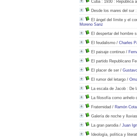
Cuba : 1930
: República a
Desde los mares del sur
:
El ángel del límite y el co
Moreno Sanz
El despertar del hombre s
El feudalismo
/
Charles P
El paisaje continuo
/
Fern
El partido Republicano Fe
El placer de ser
/
Gustav
El rumor del letargo
/
Oma
La escala de Jacob
: De l
La filosofía como anhelo d
Fraternidad
/
Ramón Cota
Galería de noche y lluvia
La gran parodia
/
Juan Ign
Ideología, política y liter