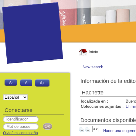
Inicio
New search
Información de la edito
A-
A
A+
Hachette
localizada en :
Bueno
Colecciones adjuntas :
El mi
Conectarse
Documentos disponibles
Hacer una sugeren
Olvidé mi contraseña