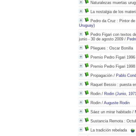
Naturalezas muertas uru
La nostalgia de los materi
Pedro da Cruz
: Pintor de
Uruguay)
Pedro Figari con textos 
junio - 30 de agosto 2009
/
Pedro
Pliegues
: Oscar Bonilla
Premio Pedro Figari 1996
Premio Pedro Figari 1998
Propagación
/
Pablo Con
Raquel Bessio
: puesta e
Rodin
/
Rodin (Junio, 197
Rodin
/
Auguste Rodin
Sáez un mirar habitado
/
Sustancia Remota
: Octu
La tradición rebelada