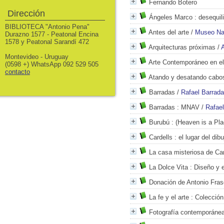
Fernando Botero
Dirección
Ángeles Marco
: desequili
BIBLIOTECA "Antonio Pena"
Antes del arte
/
Museo Nac
Durazno 1577 - Peatonal Encina
1578 y Peatonal Sarandí 472
Arquitecturas próximas
/
Montevideo - Uruguay
Arte Contemporáneo en e
(0598 +) WhatsApp 092 529 505
contacto
Atando y desatando cabo
Barradas
/
Rafael Barrad
Barradas
: MNAV
/
Rafae
Burubú
: (Heaven is a Pla
Cardells
: el lugar del dibu
La casa misteriosa de C
La Dolce Vita
: Diseño y es
Donación de Antonio Fras
La fe y el arte
: Colección
Fotografía contemporáne