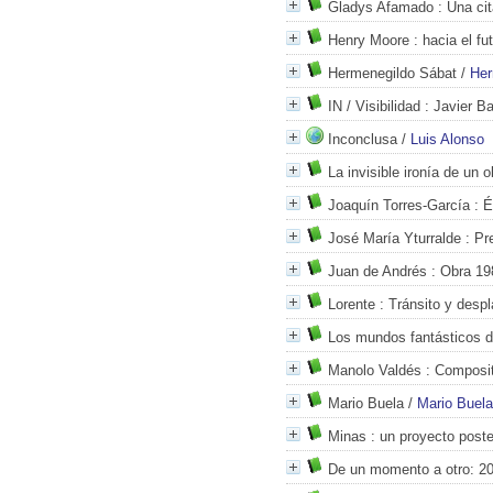
Gladys Afamado
: Una cit
Henry Moore
: hacia el fu
Hermenegildo Sábat
/
Her
IN / Visibilidad
: Javier Ba
Inconclusa
/
Luis Alonso
La invisible ironía de un o
Joaquín Torres-García
: É
José María Yturralde
: Pre
Juan de Andrés
: Obra 19
Lorente
: Tránsito y desp
Los mundos fantásticos 
Manolo Valdés
: Composit
Mario Buela
/
Mario Buela
Minas
: un proyecto post
De un momento a otro: 2