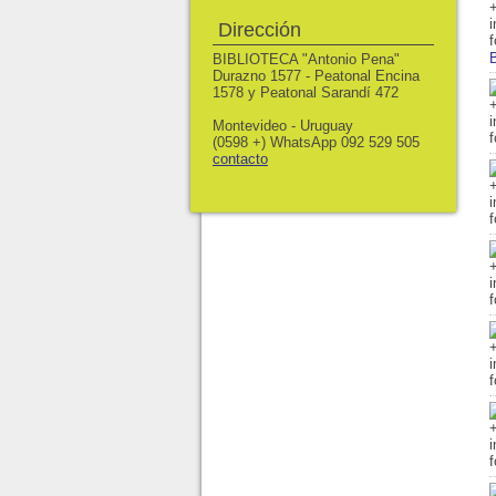
Dirección
B
BIBLIOTECA "Antonio Pena"
Durazno 1577 - Peatonal Encina
1578 y Peatonal Sarandí 472
Montevideo - Uruguay
(0598 +) WhatsApp 092 529 505
contacto