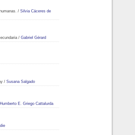
e humanas.
/
Silvia Cáceres de
secundaria
/
Gabriel Gérard
ay
/
Susana Salgado
Humberto E. Griego Cattalurda
die