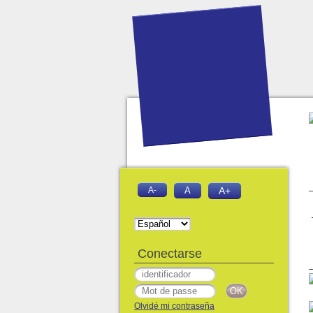
A-
A
A+
Conectarse
Olvidé mi contraseña