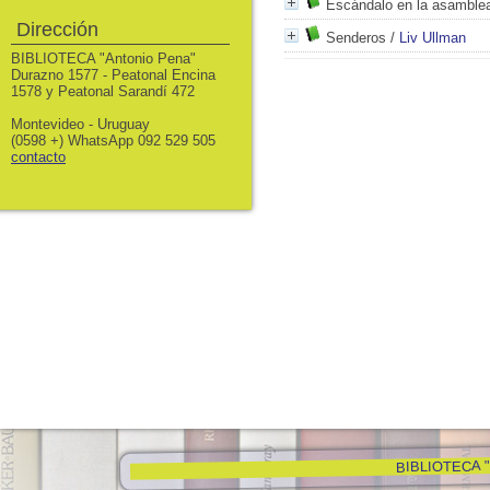
Escándalo en la asamble
Dirección
Senderos
/
Liv Ullman
BIBLIOTECA "Antonio Pena"
Durazno 1577 - Peatonal Encina
1578 y Peatonal Sarandí 472
Montevideo - Uruguay
(0598 +) WhatsApp 092 529 505
contacto
BIBLIOTECA "