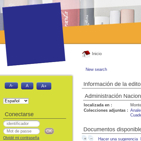
Inicio
New search
Información de la edito
A-
A
A+
Administración Nacio
localizada en :
Monte
Colecciones adjuntas :
Anale
Conectarse
Cuade
Documentos disponibles
Olvidé mi contraseña
Hacer una sugerencia