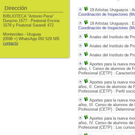
Dirección
19 Artistas Uruguayos
: A
Coordinación de Inspectores (M
BIBLIOTECA "Antonio Pena"
Durazno 1577 - Peatonal Encina
19 Artistas Uruguayos
: E
1578 y Peatonal Sarandí 472
Coordinación de Inspectores (M
Montevideo - Uruguay
Anales del Instituto de Pr
(0598 +) WhatsApp 092 529 505
contacto
Anales del Instituto de Pr
Anales del Instituto de Pr
Aportes para la nueva mod
años, I. Censo de alumnos de F
Profesional (CETP)
: Caracterís
Aportes para la nueva mod
años, II. Censo de alumnos de 
Profesional (CETP)
: Perfil soc
Aportes para la nueva mod
años, III. Censo de alumnos de
Profesional (CETP)
: Determinan
Aportes para la nueva mod
años, IV. Censo de alumnos de 
Profesional (CETP)
: Los cursos