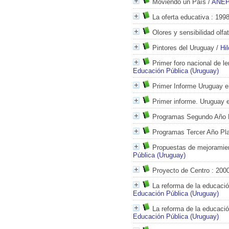
Moviendo un País
/
ANEP
La oferta educativa
: 199
Olores y sensibilidad olf
Pintores del Uruguay
/
Hi
Primer foro nacional de 
Educación Pública (Uruguay)
Primer Informe Uruguay 
Primer informe. Uruguay 
Programas Segundo Año P
Programas Tercer Año Pla
Propuestas de mejoramie
Pública (Uruguay)
Proyecto de Centro
: 200
La reforma de la educació
Educación Pública (Uruguay)
La reforma de la educació
Educación Pública (Uruguay)