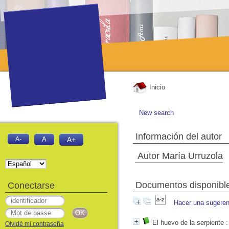
Inicio
New search
Información del autor
A-
A
A+
Autor María Urruzola
Documentos disponibles
Conectarse
Hacer una sugeren
El huevo de la serpiente
:
Olvidé mi contraseña