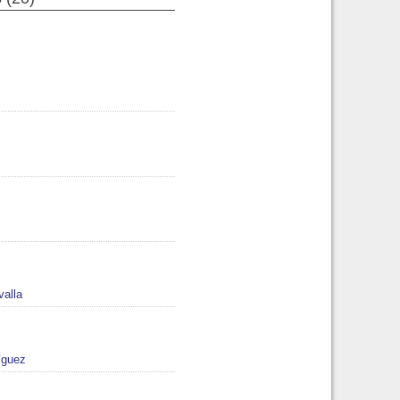
valla
íguez