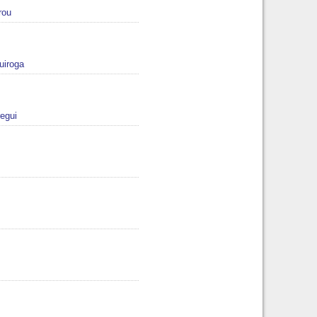
rou
uiroga
regui