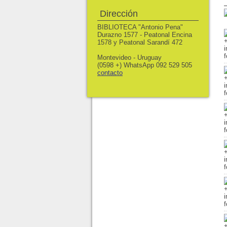
Dirección
BIBLIOTECA "Antonio Pena"
Durazno 1577 - Peatonal Encina
1578 y Peatonal Sarandí 472
Montevideo - Uruguay
(0598 +) WhatsApp 092 529 505
contacto