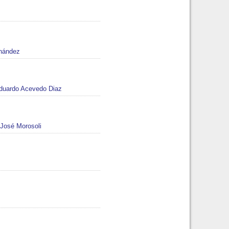
rnández
duardo Acevedo Diaz
José Morosoli