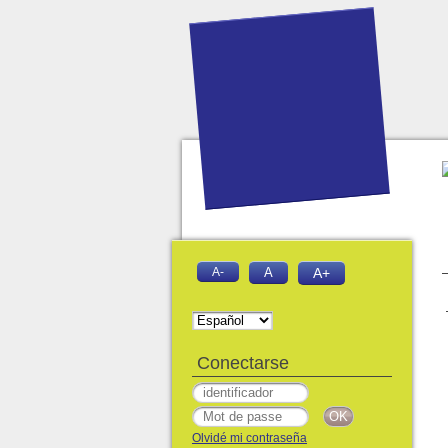
A-
A
A+
Conectarse
Olvidé mi contraseña