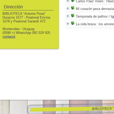
Carlos Páez Vilaró
: Hasta
Dirección
Mi corazón pesa demasia
BIBLIOTECA "Antonio Pena"
Temporada de pathos
/
Ig
Durazno 1577 - Peatonal Encina
1578 y Peatonal Sarandí 472
La vida brava
: los amore
Montevideo - Uruguay
(0598 +) WhatsApp 092 529 505
contacto
BIBLIOTECA "